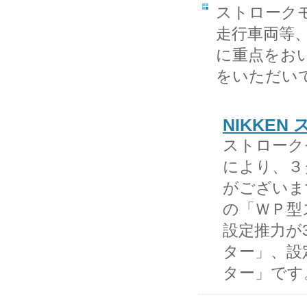
ストローク
走行車両等
に重点をお
をいただい
NIKKE
ストローク
により、３
がございます
の「ＷＰ型
設定推力が3
ター」、設定
ター」です