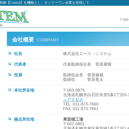
nics】と制御【Control】を機軸とし、オンリーワン企業を目指して…
〒00
会社概要
COMPANY
社名
株式会社エース・システム
代表者
代表取締役社長 菅原康輝
役員
取締役会長 菅原健蔵
取締役 菅原竜太
本社所在地
〒003-0875
北海道札幌市白石区米里5条2丁目5-3
→アクセス
TEL. 011-873-7660
FAX. 011-873-7661
拠点所在地
東苗穂工場
〒007-0801
北海道札幌市東区東苗穂1条3丁目1-6