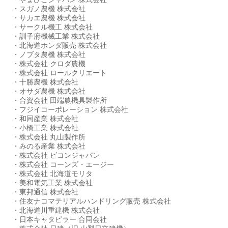
・スガノ農機 株式会社
・サカエ農機 株式会社
・サークル機工 株式会社
・訓子府機械工業 株式会社
・北海道ホンダ販売 株式会社
・ノブタ農機 株式会社
・株式会社 クロダ農機
・株式会社 ロールクリエート
・十勝農機 株式会社
・オサダ農機 株式会社
・合資会社 田端農機具製作所
・フジイコーポレーション 株式会社
・和同産業 株式会社
・小橋工業 株式会社
・株式会社 丸山製作所
・みのる産業 株式会社
・株式会社 ビコンジャパン
・株式会社 コーンズ・エージー
・株式会社 北海道モリタ
・美和電気工業 株式会社
・東邦通信 株式会社
・住友ナコマテリアルハンドリング販売 株式会社
・北海道川重建機 株式会社
・日本キャタピラー 合同会社