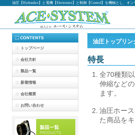
油圧【Hydraulics】と電機【Electronics】と制御【Control】を機軸と
油圧トップリン
トップページ
特長
会社方針
製品一覧
全70種類
伸縮など
新着情報
ます。
会社概要
お問い合わせ
油圧ホース
た商品を